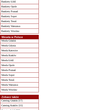
Bankiety Łódź
Bankiety Opole
Bankiety Poznań
Bankiety Sopot
Bankiety Toruń
Bankiety Warszawa
Bankiety Wrocław
Wesela w Polsce
Wesela Gdańsk
Wesela Gdynia
Wesela Katowice
Wesela Kraków
Wesela Łódź
Wesela Opole
Wesela Poznań
Wesela Sopot
Wesela Toruń
Wesela Warszawa
Wesela Wrocław
Zobacz także
Catering Gdańsk [17]
Catering Kraków [15]