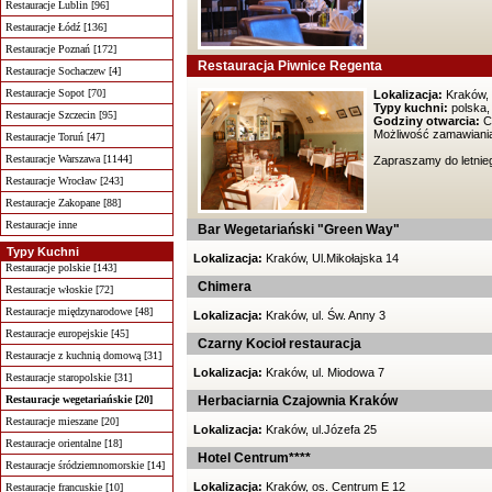
Restauracje Lublin [96]
Restauracje Łódź [136]
Restauracje Poznań [172]
Restauracja Piwnice Regenta
Restauracje Sochaczew [4]
Restauracje Sopot [70]
Lokalizacja:
Kraków, 
Typy kuchni:
polska,
Restauracje Szczecin [95]
Godziny otwarcia:
Co
Możliwość zamawiania
Restauracje Toruń [47]
Restauracje Warszawa [1144]
Zapraszamy do letnieg
Restauracje Wrocław [243]
Restauracje Zakopane [88]
Restauracje inne
Bar Wegetariański "Green Way"
Typy Kuchni
Lokalizacja:
Kraków, Ul.Mikołajska 14
Restauracje polskie [143]
Chimera
Restauracje włoskie [72]
Restauracje międzynarodowe [48]
Lokalizacja:
Kraków, ul. Św. Anny 3
Restauracje europejskie [45]
Czarny Kocioł restauracja
Restauracje z kuchnią domową [31]
Lokalizacja:
Kraków, ul. Miodowa 7
Restauracje staropolskie [31]
Restauracje wegetariańskie [20]
Herbaciarnia Czajownia Kraków
Restauracje mieszane [20]
Lokalizacja:
Kraków, ul.Józefa 25
Restauracje orientalne [18]
Hotel Centrum****
Restauracje śródziemnomorskie [14]
Lokalizacja:
Kraków, os. Centrum E 12
Restauracje francuskie [10]