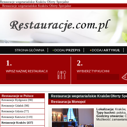
Restauracje wegetariańskie Kraków Oferty Specjalne
Restauracje wegetariańskie Kraków Oferty Specjalne
STRONA GŁÓWNA
+
DODAJ
PRZEPIS
+
DODAJ
ARTYKUŁ
';
';
1.
2.
WPISZ NAZWĘ RESTAURACJI
WYBIERZ TYP KUCHNI
Restauracje w Polsce
Restauracje wegetariańskie Kraków Oferty Sp
Restauracje Bydgoszcz [98]
Restauracja Monopol
Restauracje Gdańsk [98]
Lokalizacja:
Kraków, 
Restauracje Gdynia [77]
Typy kuchni:
polska,
Godziny otwarcia:
Co
Restauracje Katowice [119]
Możliwość zamawiania
Restauracje Kraków [437]