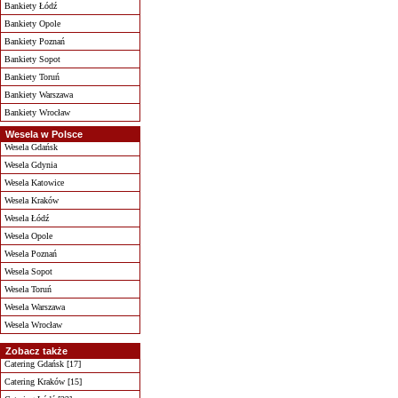
Bankiety Łódź
Bankiety Opole
Bankiety Poznań
Bankiety Sopot
Bankiety Toruń
Bankiety Warszawa
Bankiety Wrocław
Wesela w Polsce
Wesela Gdańsk
Wesela Gdynia
Wesela Katowice
Wesela Kraków
Wesela Łódź
Wesela Opole
Wesela Poznań
Wesela Sopot
Wesela Toruń
Wesela Warszawa
Wesela Wrocław
Zobacz także
Catering Gdańsk [17]
Catering Kraków [15]