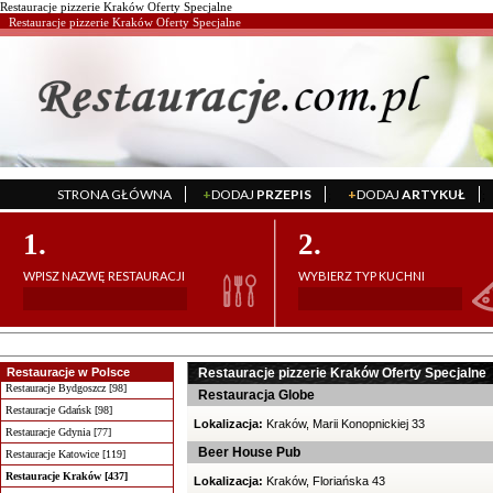
Restauracje pizzerie Kraków Oferty Specjalne
Restauracje pizzerie Kraków Oferty Specjalne
STRONA GŁÓWNA
+
DODAJ
PRZEPIS
+
DODAJ
ARTYKUŁ
';
';
1.
2.
WPISZ NAZWĘ RESTAURACJI
WYBIERZ TYP KUCHNI
Restauracje w Polsce
Restauracje pizzerie Kraków Oferty Specjalne
Restauracje Bydgoszcz [98]
Restauracja Globe
Restauracje Gdańsk [98]
Lokalizacja:
Kraków, Marii Konopnickiej 33
Restauracje Gdynia [77]
Beer House Pub
Restauracje Katowice [119]
Restauracje Kraków [437]
Lokalizacja:
Kraków, Floriańska 43