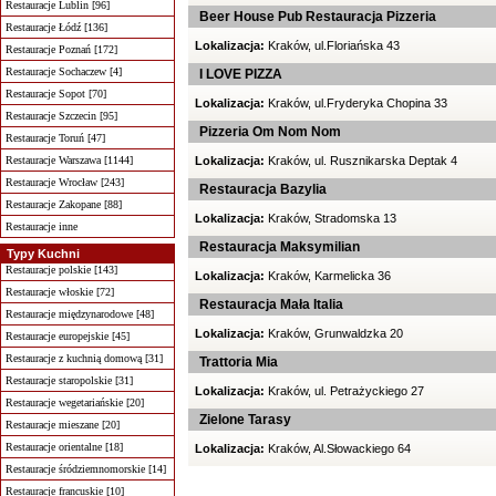
Restauracje Lublin [96]
Beer House Pub Restauracja Pizzeria
Restauracje Łódź [136]
Lokalizacja:
Kraków, ul.Floriańska 43
Restauracje Poznań [172]
Restauracje Sochaczew [4]
I LOVE PIZZA
Restauracje Sopot [70]
Lokalizacja:
Kraków, ul.Fryderyka Chopina 33
Restauracje Szczecin [95]
Pizzeria Om Nom Nom
Restauracje Toruń [47]
Restauracje Warszawa [1144]
Lokalizacja:
Kraków, ul. Rusznikarska Deptak 4
Restauracje Wrocław [243]
Restauracja Bazylia
Restauracje Zakopane [88]
Lokalizacja:
Kraków, Stradomska 13
Restauracje inne
Restauracja Maksymilian
Typy Kuchni
Restauracje polskie [143]
Lokalizacja:
Kraków, Karmelicka 36
Restauracje włoskie [72]
Restauracja Mała Italia
Restauracje międzynarodowe [48]
Lokalizacja:
Kraków, Grunwaldzka 20
Restauracje europejskie [45]
Restauracje z kuchnią domową [31]
Trattoria Mia
Restauracje staropolskie [31]
Lokalizacja:
Kraków, ul. Petrażyckiego 27
Restauracje wegetariańskie [20]
Zielone Tarasy
Restauracje mieszane [20]
Restauracje orientalne [18]
Lokalizacja:
Kraków, Al.Słowackiego 64
Restauracje śródziemnomorskie [14]
Restauracje francuskie [10]