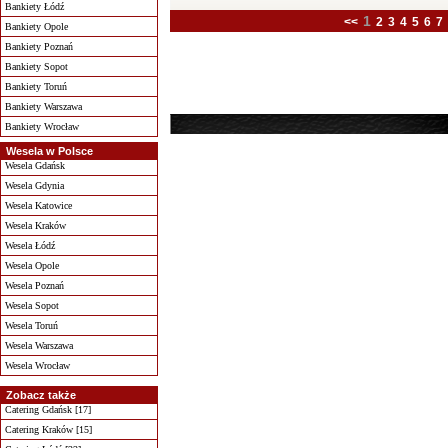
Bankiety Łódź
1
<<
2
3
4
5
6
7
Bankiety Opole
Bankiety Poznań
Bankiety Sopot
Bankiety Toruń
Bankiety Warszawa
Bankiety Wrocław
Wesela w Polsce
Wesela Gdańsk
Wesela Gdynia
Wesela Katowice
Wesela Kraków
Wesela Łódź
Wesela Opole
Wesela Poznań
Wesela Sopot
Wesela Toruń
Wesela Warszawa
Wesela Wrocław
Zobacz także
Catering Gdańsk [17]
Catering Kraków [15]