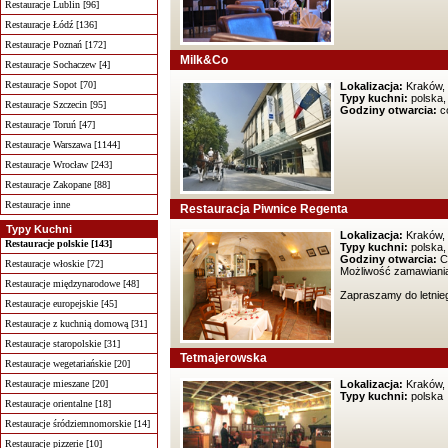
Restauracje Lublin [96]
Restauracje Łódź [136]
Restauracje Poznań [172]
Milk&Co
Restauracje Sochaczew [4]
Restauracje Sopot [70]
Lokalizacja:
Kraków, 
Typy kuchni:
polska,
Restauracje Szczecin [95]
Godziny otwarcia:
co
Restauracje Toruń [47]
Restauracje Warszawa [1144]
Restauracje Wrocław [243]
Restauracje Zakopane [88]
Restauracje inne
Restauracja Piwnice Regenta
Typy Kuchni
Lokalizacja:
Kraków, 
Restauracje polskie [143]
Typy kuchni:
polska,
Godziny otwarcia:
Co
Restauracje włoskie [72]
Możliwość zamawiania
Restauracje międzynarodowe [48]
Zapraszamy do letnieg
Restauracje europejskie [45]
Restauracje z kuchnią domową [31]
Restauracje staropolskie [31]
Tetmajerowska
Restauracje wegetariańskie [20]
Restauracje mieszane [20]
Lokalizacja:
Kraków, 
Typy kuchni:
polska
Restauracje orientalne [18]
Restauracje śródziemnomorskie [14]
Restauracje pizzerie [10]