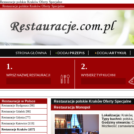
Restauracje polskie Kraków Oferty Specjalne
Restauracje polskie Kraków Oferty Specjalne
STRONA GŁÓWNA
+
DODAJ
PRZEPIS
+
DODAJ
ARTYKUŁ
';
';
1.
2.
WPISZ NAZWĘ RESTAURACJI
WYBIERZ TYP KUCHNI
Restauracje w Polsce
Restauracje polskie Kraków Oferty Specjalne
Restauracje Bydgoszcz [98]
Restauracja Monopol
Restauracje Gdańsk [98]
Lokalizacja:
Kraków, 
Restauracje Gdynia [77]
Typy kuchni:
polska,
Godziny otwarcia:
Co
Restauracje Katowice [119]
Możliwość zamawiania
Restauracje Kraków [437]