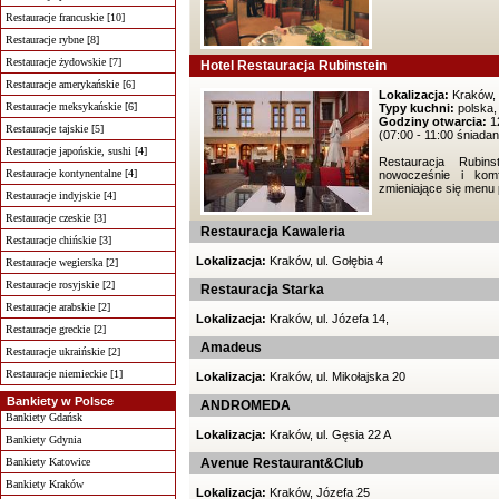
Restauracje francuskie [10]
Restauracje rybne [8]
Restauracje żydowskie [7]
Hotel Restauracja Rubinstein
Restauracje amerykańskie [6]
Lokalizacja:
Kraków, 
Restauracje meksykańskie [6]
Typy kuchni:
polska,
Godziny otwarcia:
12
Restauracje tajskie [5]
(07:00 - 11:00 śniadan
Restauracje japońskie, sushi [4]
Restauracja Rubin
Restauracje kontynentalne [4]
nowocześnie i ko
zmieniające się menu 
Restauracje indyjskie [4]
Restauracje czeskie [3]
Restauracja Kawaleria
Restauracje chińskie [3]
Lokalizacja:
Kraków, ul. Gołębia 4
Restauracje wegierska [2]
Restauracje rosyjskie [2]
Restauracja Starka
Restauracje arabskie [2]
Lokalizacja:
Kraków, ul. Józefa 14,
Restauracje greckie [2]
Amadeus
Restauracje ukraińskie [2]
Restauracje niemieckie [1]
Lokalizacja:
Kraków, ul. Mikołajska 20
Bankiety w Polsce
ANDROMEDA
Bankiety Gdańsk
Lokalizacja:
Kraków, ul. Gęsia 22 A
Bankiety Gdynia
Bankiety Katowice
Avenue Restaurant&Club
Bankiety Kraków
Lokalizacja:
Kraków, Józefa 25