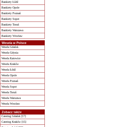
Bankiety Łódź
Bankiety Opole
Bankiety Poznań
Bankiety Sopot
Bankiety Toruń
Bankiety Warszawa
Bankiety Wrocław
Wesela w Polsce
Wesela Gdańsk
Wesela Gdynia
Wesela Katowice
Wesela Kraków
Wesela Łódź
Wesela Opole
Wesela Poznań
Wesela Sopot
Wesela Toruń
Wesela Warszawa
Wesela Wrocław
Zobacz także
Catering Gdańsk [17]
Catering Kraków [15]