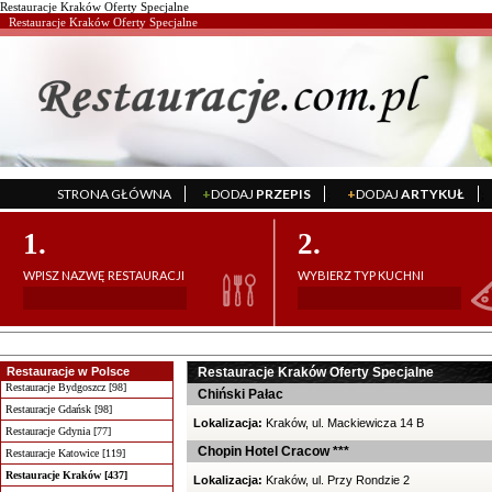
Restauracje Kraków Oferty Specjalne
Restauracje Kraków Oferty Specjalne
STRONA GŁÓWNA
+
DODAJ
PRZEPIS
+
DODAJ
ARTYKUŁ
';
';
1.
2.
WPISZ NAZWĘ RESTAURACJI
WYBIERZ TYP KUCHNI
Restauracje w Polsce
Restauracje Kraków Oferty Specjalne
Restauracje Bydgoszcz [98]
Chiński Pałac
Restauracje Gdańsk [98]
Lokalizacja:
Kraków, ul. Mackiewicza 14 B
Restauracje Gdynia [77]
Chopin Hotel Cracow ***
Restauracje Katowice [119]
Restauracje Kraków [437]
Lokalizacja:
Kraków, ul. Przy Rondzie 2