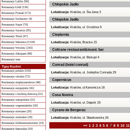
Restauracje Lublin [96]
Chłopskie Jadło
Restauracje Łódź [136]
Lokalizacja:
Kraków, ul. Św.Jana 3
Restauracje Poznań [172]
Restauracje Sochaczew [4]
Chłopskie Jadło
Restauracje Sopot [70]
Lokalizacja:
Kraków, ul. Grodzka 9
Restauracje Szczecin [95]
Cieplarnia
Restauracje Toruń [47]
Restauracje Warszawa [1144]
Lokalizacja:
Kraków, Bracka 15
Restauracje Wrocław [243]
Coltrane restaurant&music bar
Restauracje Zakopane [88]
Lokalizacja:
Kraków, pl. Biskupi 4
Restauracje inne
Conrad (hotel conrad)
Typy Kuchni
Restauracje polskie [143]
Lokalizacja:
Kraków, ul. Jodepha Conrada 29
Restauracje włoskie [72]
Copernicus
Restauracje międzynarodowe [48]
Lokalizacja:
Kraków, ul.Kanonicza 16
Restauracje europejskie [45]
Restauracje z kuchnią domową [31]
Cosa Nostra
Restauracje staropolskie [31]
Lokalizacja:
Kraków, ul. Dajwór 25
Restauracje wegetariańskie [20]
Cyrano de Bergerac
Restauracje mieszane [20]
Restauracje orientalne [18]
Lokalizacja:
Kraków, ul. Sławkowska 26
Restauracje śródziemnomorskie [14]
7
<<
1
2
3
4
5
6
8
9
10
11
Restauracje francuskie [10]