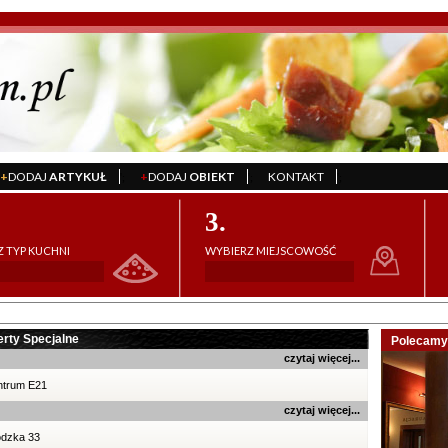
+
DODAJ
ARTYKUŁ
+
DODAJ
OBIEKT
KONTAKT
';
';
';
3.
 TYP KUCHNI
WYBIERZ MIEJSCOWOŚĆ
rty Specjalne
Polecamy 
czytaj więcej...
ntrum E21
czytaj więcej...
odzka 33