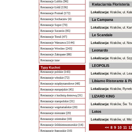
Restauracje Lublin [96]
Kwiaciarnia Floristeria
Restauracje Łódź [136]
Lokalizacja:
Kraków, ul. Kal
Restauracje Poznań [172]
Restauracje Sochaczew [4]
La Campana
Restauracje Sopot [70]
Lokalizacja:
Kraków, ul. Ka
Restauracje Szczecin [95]
Le Scandale
Restauracje Toruń [47]
Restauracje Warszawa [1144]
Lokalizacja:
Kraków, ul. No
Restauracje Wrocław [243]
Leonardo
Restauracje Zakopane [88]
Lokalizacja:
Kraków, ul. Szp
Restauracje inne
LEOPOLIS
Typy Kuchni
Restauracje polskie [143]
Lokalizacja:
Kraków, ul. Lea
Restauracje włoskie [72]
Libiamo Ristorante & Pi
Restauracje międzynarodowe [48]
Lokalizacja:
Kraków, Rynek
Restauracje europejskie [45]
Restauracje z kuchnią domową [31]
LIZARD KING
Restauracje staropolskie [31]
Lokalizacja:
Kraków, Św. T
Restauracje wegetariańskie [20]
Lotos
Restauracje mieszane [20]
Restauracje orientalne [18]
Lokalizacja:
Kraków, ul. Mic
Restauracje śródziemnomorskie [14]
<<
8
9
10
11
1
Restauracje francuskie [10]