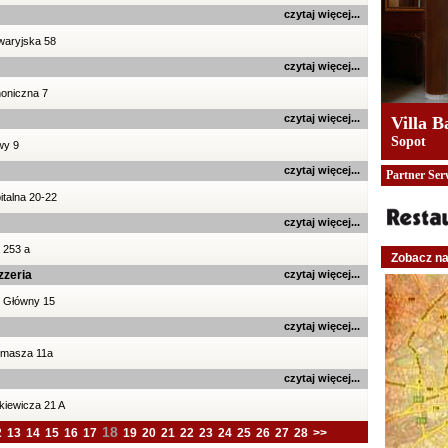
czytaj więcej...
waryjska 58
czytaj więcej...
noniczna 7
czytaj więcej...
Villa B
Sopot
wy 9
czytaj więcej...
Partner Ser
italna 20-22
czytaj więcej...
 253 a
Zobacz n
zzeria
czytaj więcej...
 Główny 15
czytaj więcej...
omasza 11a
czytaj więcej...
kiewicza 21 A
18
2
13
14
15
16
17
19
20
21
22
23
24
25
26
27
28
>>