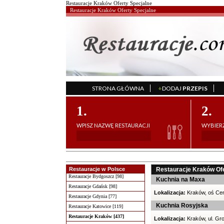
Restauracje Kraków Oferty Specjalne
Restauracje Kraków Oferty Specjalne
STRONA GŁÓWNA
+
DODAJ
PRZEPIS
';
1.
2.
WPISZ NAZWĘ RESTAURACJI
WYBIERZ
Restauracje w Polsce
Restauracje Kraków Ofe
Restauracje Bydgoszcz [98]
Kuchnia na Maxa
Restauracje Gdańsk [98]
Lokalizacja:
Kraków, oś Ce
Restauracje Gdynia [77]
Kuchnia Rosyjska
Restauracje Katowice [119]
Restauracje Kraków [437]
Lokalizacja:
Kraków, ul. Gr