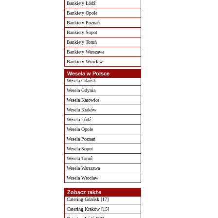
Bankiety Łódź
Bankiety Opole
Bankiety Poznań
Bankiety Sopot
Bankiety Toruń
Bankiety Warszawa
Bankiety Wrocław
Wesela w Polsce
Wesela Gdańsk
Wesela Gdynia
Wesela Katowice
Wesela Kraków
Wesela Łódź
Wesela Opole
Wesela Poznań
Wesela Sopot
Wesela Toruń
Wesela Warszawa
Wesela Wrocław
Zobacz także
Catering Gdańsk [17]
Catering Kraków [15]