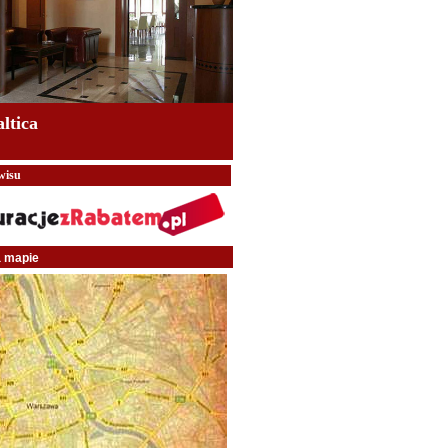
altica
wisu
a mapie