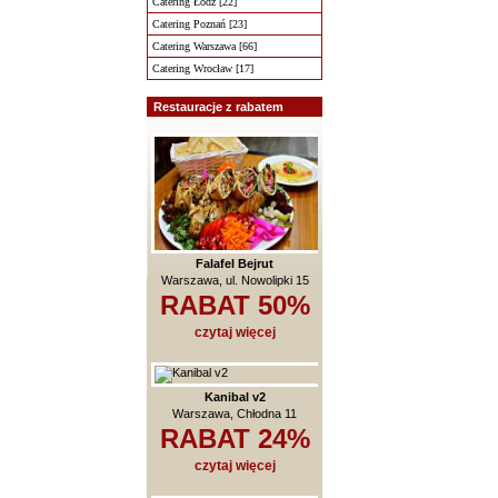
Catering Łódź [22]
Catering Poznań [23]
Catering Warszawa [66]
Catering Wrocław [17]
Restauracje z rabatem
Falafel Bejrut
Warszawa, ul. Nowolipki 15
RABAT 50%
czytaj więcej
Kanibal v2
Warszawa, Chłodna 11
RABAT 24%
czytaj więcej