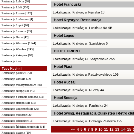
Restauracje Lublin [96]
Hotel Francuski
Restauracje Łódź [136]
Lokalizacja:
Kraków, ul.Pijarska 13
Restauracje Poznań [172]
Restauracje Sochaczew [4]
Hotel Krystyna Restauracja
Restauracje Sopot [70]
Lokalizacja:
Kraków, ul. Lusińska 9A-9B
Restauracje Szczecin [95]
Hotel Logos
Restauracje Toruń [47]
Restauracje Warszawa [1144]
Lokalizacja:
Kraków, ul. Szujskiego 5
Restauracje Wrocław [243]
HOTEL ORIENT
Restauracje Zakopane [88]
Lokalizacja:
Kraków, Ul. Sołtysowska 25b
Restauracje inne
Hotel Piast
Typy Kuchni
Restauracje polskie [143]
Lokalizacja:
Kraków, ul.Radzikowskiego 109
Restauracje włoskie [72]
Hotel Ruczaj
Restauracje międzynarodowe [48]
Lokalizacja:
Kraków, ul. Ruczaj 44
Restauracje europejskie [45]
Restauracje z kuchnią domową [31]
Hotel Secesja
Restauracje staropolskie [31]
Lokalizacja:
Kraków, ul. Paulińska 24
Restauracje wegetariańskie [20]
Hotel Swing, Restauracja Quiskstep i Retro clu
Restauracje mieszane [20]
Restauracje orientalne [18]
Lokalizacja:
Kraków, ul. Dobrego Pasterza 125
Restauracje śródziemnomorskie [14]
14
<<
4
5
6
7
8
9
10
11
12
13
15
Restauracje pizzerie [10]