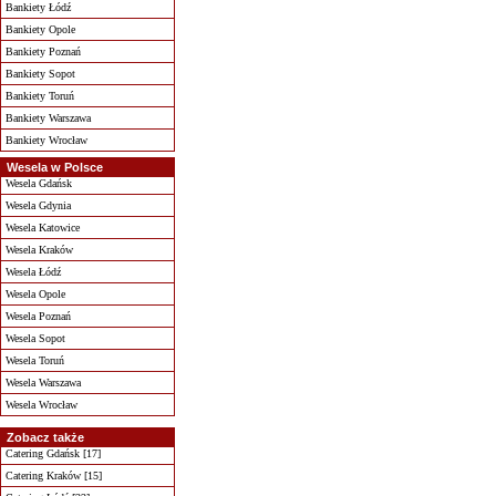
Bankiety Łódź
Bankiety Opole
Bankiety Poznań
Bankiety Sopot
Bankiety Toruń
Bankiety Warszawa
Bankiety Wrocław
Wesela w Polsce
Wesela Gdańsk
Wesela Gdynia
Wesela Katowice
Wesela Kraków
Wesela Łódź
Wesela Opole
Wesela Poznań
Wesela Sopot
Wesela Toruń
Wesela Warszawa
Wesela Wrocław
Zobacz także
Catering Gdańsk [17]
Catering Kraków [15]