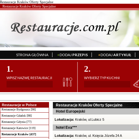
Restauracje Kraków Oferty Specjalne
Restauracje Kraków Oferty Specjalne
STRONA GŁÓWNA
+
DODAJ
PRZEPIS
+
DODAJ
ARTYKUŁ
';
';
1.
2.
WPISZ NAZWĘ RESTAURACJI
WYBIERZ TYP KUCHNI
Restauracje w Polsce
Restauracje Kraków Oferty Specjalne
Restauracje Bydgoszcz [98]
Hotel Europejski
Restauracje Gdańsk [98]
Lokalizacja:
Kraków, ul.Lubicz 5
Restauracje Gdynia [77]
hotel Eva***
Restauracje Katowice [119]
Restauracje Kraków [437]
Lokalizacja:
Kraków, ul. Księcia Józefa 24 A